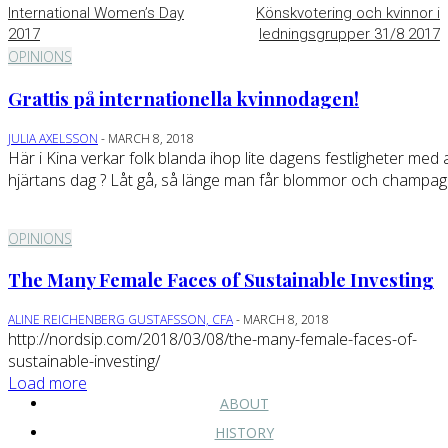
International Women’s Day
Könskvotering och kvinnor i
2017
ledningsgrupper 31/8 2017
OPINIONS
Grattis på internationella kvinnodagen!
JULIA AXELSSON
-
MARCH 8, 2018
Här i Kina verkar folk blanda ihop lite dagens festligheter med a
hjärtans dag ? Låt gå, så länge man får blommor och champagn
OPINIONS
The Many Female Faces of Sustainable Investing
ALINE REICHENBERG GUSTAFSSON, CFA
-
MARCH 8, 2018
http://nordsip.com/2018/03/08/the-many-female-faces-of-
sustainable-investing/
Load more
ABOUT
HISTORY